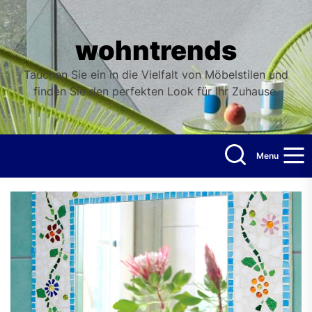
Skip
to
the
wohntrends
content
Tauchen Sie ein in die Vielfalt von Möbelstilen und
finden Sie den perfekten Look für Ihr Zuhause.
Menu