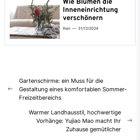
Wie Blumen die
Inneneinrichtung
verschönern
Ihan
31/12/2024
Beitragsnavigation
Gartenschirme: ein Muss für die
Gestaltung eines komfortablen Sommer-
Previous
Freizeitbereichs
post:
Warmer Landhausstil, hochwertige
Vorhänge: Yujiao Mao macht Ihr
Ne
Zuhause gemütlicher
pos