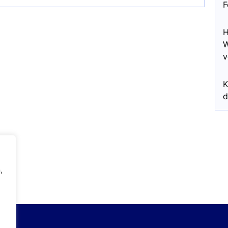
F
H
W
v
K
d
,