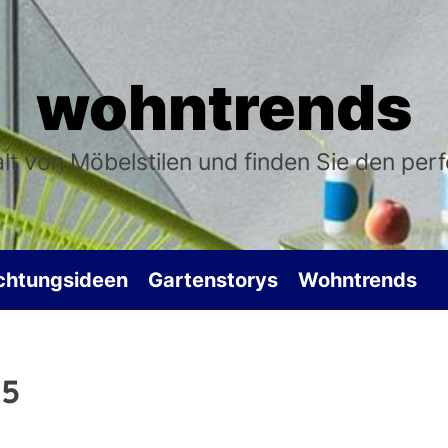
wohntrends
falt von Möbelstilen und finden Sie den per
ichtungsideen
Gartenstorys
Wohntrends
25