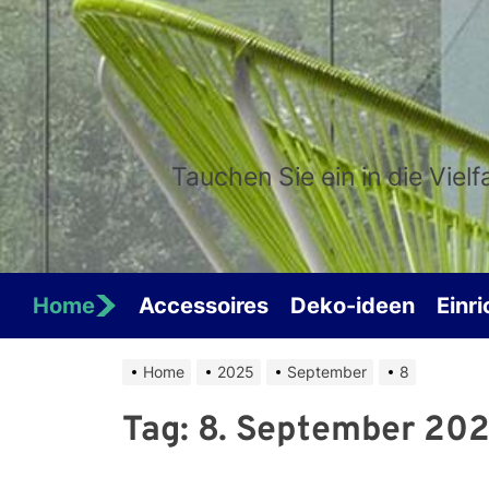
Skip
to
the
content
Tauchen Sie ein in die Viel
Home
Accessoires
Deko-ideen
Einr
Home
2025
September
8
Tag:
8. September 20