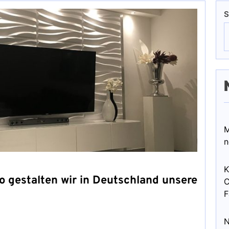
S
M
n
K
o gestalten wir in Deutschland unsere
C
F
N