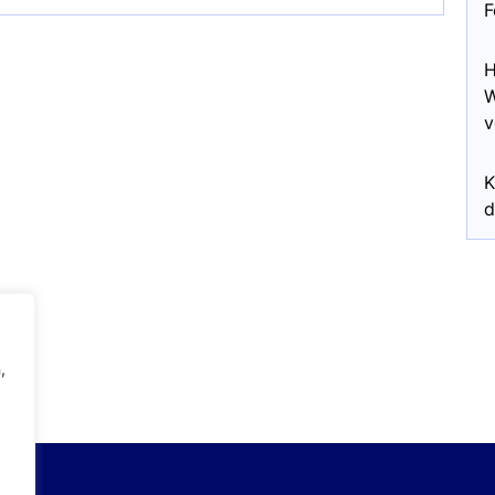
F
H
W
v
K
d
,