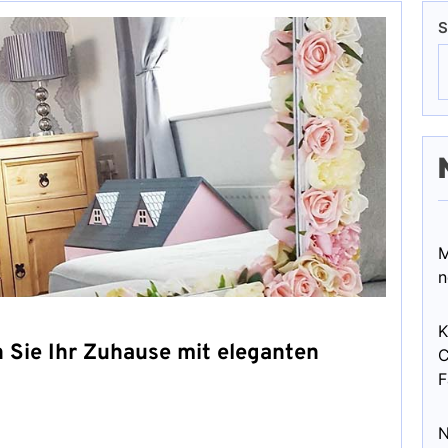
S
M
n
K
n Sie Ihr Zuhause mit eleganten
C
F
N