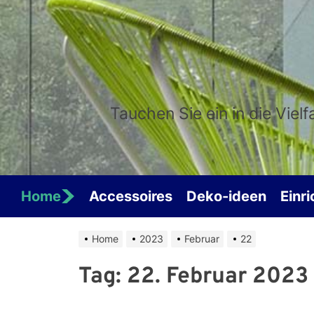
Skip
to
the
content
Tauchen Sie ein in die Viel
Home
Accessoires
Deko-ideen
Einr
Home
2023
Februar
22
Tag:
22. Februar 2023