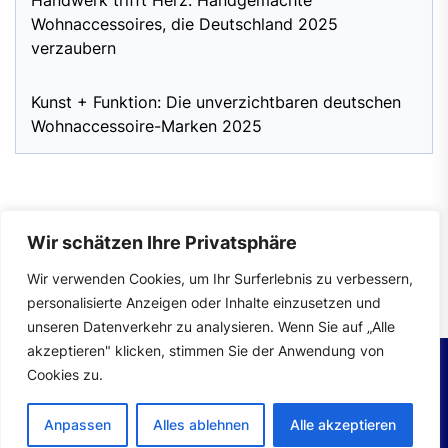
Handwerk trifft Herz: Handgemachte
Wohnaccessoires, die Deutschland 2025
verzaubern
Kunst + Funktion: Die unverzichtbaren deutschen
Wohnaccessoire-Marken 2025
Wir schätzen Ihre Privatsphäre
Impressum
|
Datenschutzerklärung
Wir verwenden Cookies, um Ihr Surferlebnis zu verbessern,
personalisierte Anzeigen oder Inhalte einzusetzen und
unseren Datenverkehr zu analysieren. Wenn Sie auf „Alle
akzeptieren" klicken, stimmen Sie der Anwendung von
Cookies zu.
Copyright © 2026
wohntrends.
All rights reserved.
Anpassen
Alles ablehnen
Alle akzeptieren
Theme: Mahalo By
Themeinwp.
Powered by
WordPress.