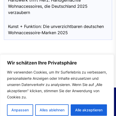
Handwerk trifft Herz: Handgemachte
Wohnaccessoires, die Deutschland 2025
verzaubern
Kunst + Funktion: Die unverzichtbaren deutschen
Wohnaccessoire-Marken 2025
Wir schätzen Ihre Privatsphäre
Impressum
|
Datenschutzerklärung
Wir verwenden Cookies, um Ihr Surferlebnis zu verbessern,
personalisierte Anzeigen oder Inhalte einzusetzen und
unseren Datenverkehr zu analysieren. Wenn Sie auf „Alle
akzeptieren" klicken, stimmen Sie der Anwendung von
Cookies zu.
Copyright © 2026
wohntrends.
All rights reserved.
Anpassen
Alles ablehnen
Alle akzeptieren
Theme: Mahalo By
Themeinwp.
Powered by
WordPress.