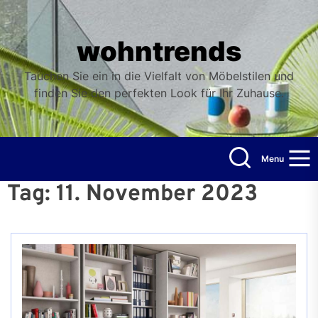
Skip
to
the
wohntrends
content
Tauchen Sie ein in die Vielfalt von Möbelstilen und
finden Sie den perfekten Look für Ihr Zuhause.
Menu
Tag:
11. November 2023