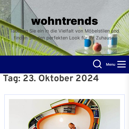
Skip
to
the
wohntrends
content
Tauchen Sie ein in die Vielfalt von Möbelstilen und
finden Sie den perfekten Look für Ihr Zuhause.
Menu
Tag:
23. Oktober 2024