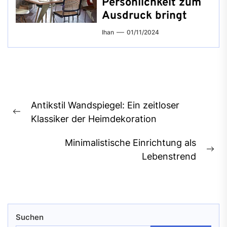
Persönlichkeit zum
Ausdruck bringt
Ihan
01/11/2024
Beitragsnavigation
Antikstil Wandspiegel: Ein zeitloser
Previous
Klassiker der Heimdekoration
post:
Minimalistische Einrichtung als
Ne
Lebenstrend
pos
Suchen