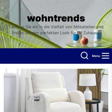
Skip
to
the
wohntrends
content
Tauchen Sie ein in die Vielfalt von Möbelstilen und
finden Sie den perfekten Look für Ihr Zuhause.
Menu