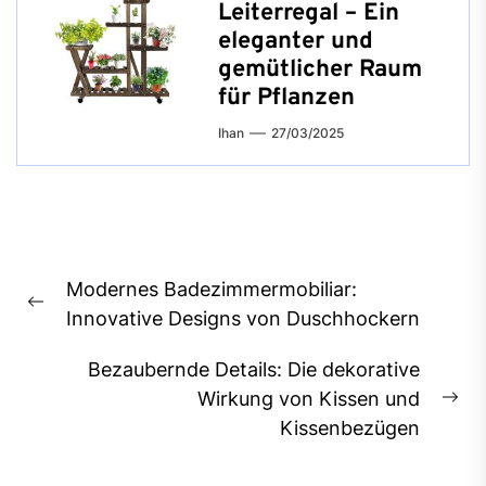
Leiterregal – Ein
eleganter und
gemütlicher Raum
für Pflanzen
Ihan
27/03/2025
Beitragsnavigation
Modernes Badezimmermobiliar:
Previous
Innovative Designs von Duschhockern
post:
Bezaubernde Details: Die dekorative
Wirkung von Kissen und
Ne
Kissenbezügen
pos