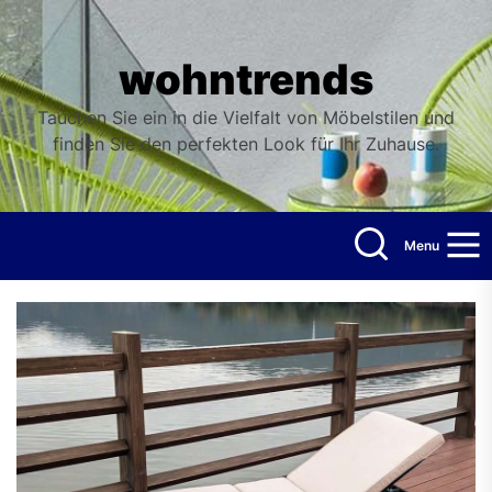
Skip
to
the
wohntrends
content
Tauchen Sie ein in die Vielfalt von Möbelstilen und
finden Sie den perfekten Look für Ihr Zuhause.
Menu