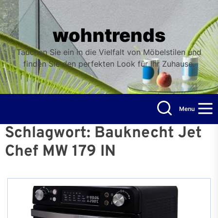
Skip
to
the
wohntrends
content
Tauchen Sie ein in die Vielfalt von Möbelstilen und
finden Sie den perfekten Look für Ihr Zuhause.
Menu
Schlagwort:
Bauknecht Jet
Chef MW 179 IN