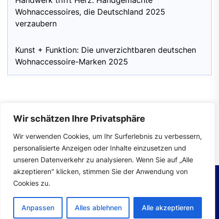
Handwerk trifft Herz: Handgemachte
Wohnaccessoires, die Deutschland 2025
verzaubern
Kunst + Funktion: Die unverzichtbaren deutschen
Wohnaccessoire-Marken 2025
Wir schätzen Ihre Privatsphäre
Impressum
|
Datenschutzerklärung
Wir verwenden Cookies, um Ihr Surferlebnis zu verbessern,
personalisierte Anzeigen oder Inhalte einzusetzen und
unseren Datenverkehr zu analysieren. Wenn Sie auf „Alle
akzeptieren" klicken, stimmen Sie der Anwendung von
Cookies zu.
Copyright © 2026
wohntrends.
All rights reserved.
Anpassen
Alles ablehnen
Alle akzeptieren
Theme: Mahalo By
Themeinwp.
Powered by
WordPress.