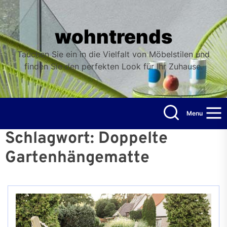
Skip
to
the
wohntrends
content
Tauchen Sie ein in die Vielfalt von Möbelstilen und
finden Sie den perfekten Look für Ihr Zuhause.
Menu
Schlagwort:
Doppelte
Gartenhängematte