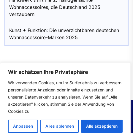
Handwerk trifft Herz: Handgemachte
Wohnaccessoires, die Deutschland 2025
verzaubern
Kunst + Funktion: Die unverzichtbaren deutschen
Wohnaccessoire-Marken 2025
Wir schätzen Ihre Privatsphäre
Impressum
|
Datenschutzerklärung
Wir verwenden Cookies, um Ihr Surferlebnis zu verbessern,
personalisierte Anzeigen oder Inhalte einzusetzen und
unseren Datenverkehr zu analysieren. Wenn Sie auf „Alle
akzeptieren" klicken, stimmen Sie der Anwendung von
Cookies zu.
Copyright © 2026
wohntrends.
All rights reserved.
Anpassen
Alles ablehnen
Alle akzeptieren
Theme: Mahalo By
Themeinwp.
Powered by
WordPress.