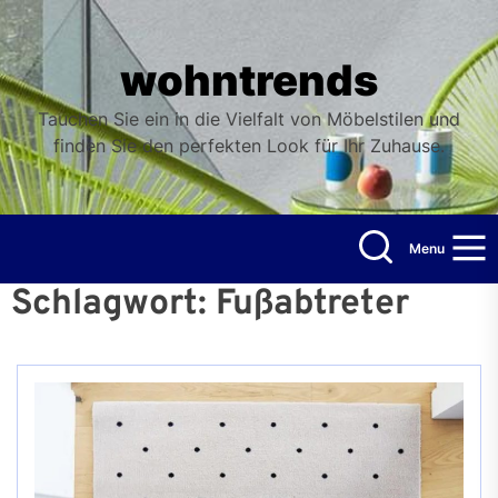
Skip
to
the
wohntrends
content
Tauchen Sie ein in die Vielfalt von Möbelstilen und
finden Sie den perfekten Look für Ihr Zuhause.
Menu
Schlagwort:
Fußabtreter