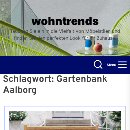
Skip
to
the
wohntrends
content
Tauchen Sie ein in die Vielfalt von Möbelstilen und
finden Sie den perfekten Look für Ihr Zuhause.
Menu
Schlagwort:
Gartenbank
Aalborg