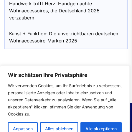
Handwerk trifft Herz: Handgemachte
Wohnaccessoires, die Deutschland 2025
verzaubern
Kunst + Funktion: Die unverzichtbaren deutschen
Wohnaccessoire-Marken 2025
Wir schätzen Ihre Privatsphäre
Impressum
|
Datenschutzerklärung
Wir verwenden Cookies, um Ihr Surferlebnis zu verbessern,
personalisierte Anzeigen oder Inhalte einzusetzen und
unseren Datenverkehr zu analysieren. Wenn Sie auf „Alle
akzeptieren" klicken, stimmen Sie der Anwendung von
Cookies zu.
Copyright © 2026
wohntrends.
All rights reserved.
Anpassen
Alles ablehnen
Alle akzeptieren
Theme: Mahalo By
Themeinwp.
Powered by
WordPress.