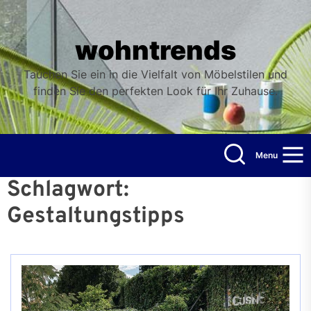
Skip
to
the
wohntrends
content
Tauchen Sie ein in die Vielfalt von Möbelstilen und
finden Sie den perfekten Look für Ihr Zuhause.
Menu
Schlagwort:
Gestaltungstipps