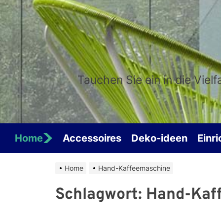
Skip
to
the
content
Tauchen Sie ein in die Viel
Home
Accessoires
Deko-ideen
Einr
Home
Hand-Kaffeemaschine
Schlagwort:
Hand-Kaf