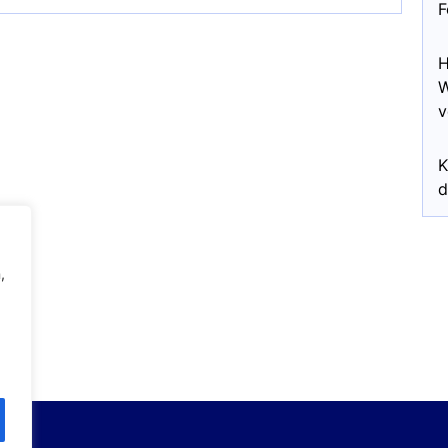
F
H
W
v
K
d
,