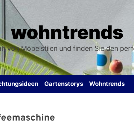
wohntrends
falt von Möbelstilen und finden Sie den per
ichtungsideen
Gartenstorys
Wohntrends
feemaschine