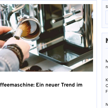
S
M
n
K
affeemaschine: Ein neuer Trend im
C
F
N