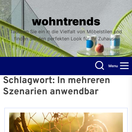
Skip
to
the
wohntrends
content
Tauchen Sie ein in die Vielfalt von Möbelstilen und
finden Sie den perfekten Look für Ihr Zuhause.
Menu
Schlagwort:
In mehreren
Szenarien anwendbar