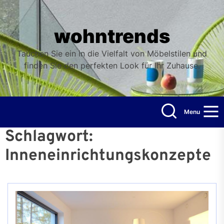
Skip
to
the
wohntrends
content
Tauchen Sie ein in die Vielfalt von Möbelstilen und
finden Sie den perfekten Look für Ihr Zuhause.
Menu
Schlagwort:
Inneneinrichtungskonzepte