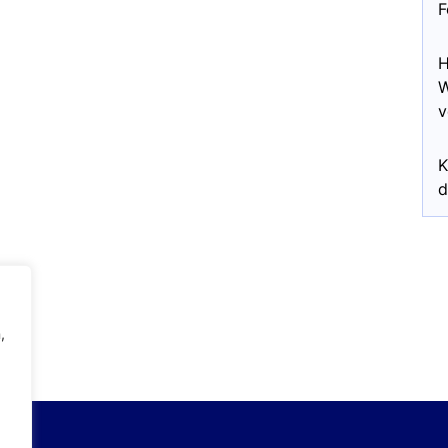
F
H
W
v
K
d
,