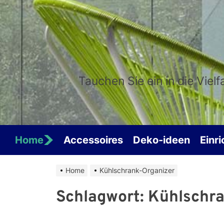
Skip
to
the
content
Tauchen Sie ein in die Viel
Home
Accessoires
Deko-ideen
Einr
Home
Kühlschrank-Organizer
Schlagwort:
Kühlschra