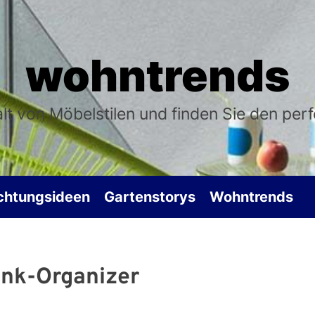
wohntrends
falt von Möbelstilen und finden Sie den per
ichtungsideen
Gartenstorys
Wohntrends
nk-Organizer