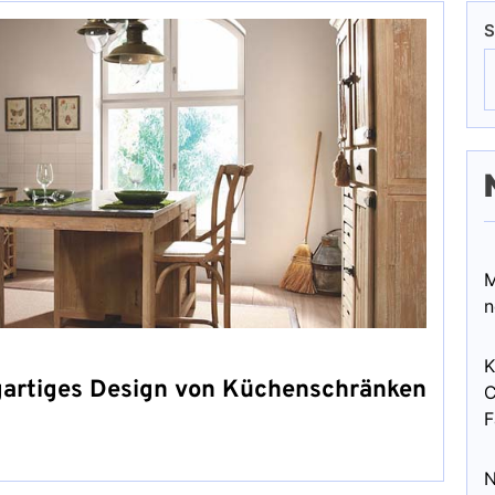
S
M
n
K
gartiges Design von Küchenschränken
C
F
N