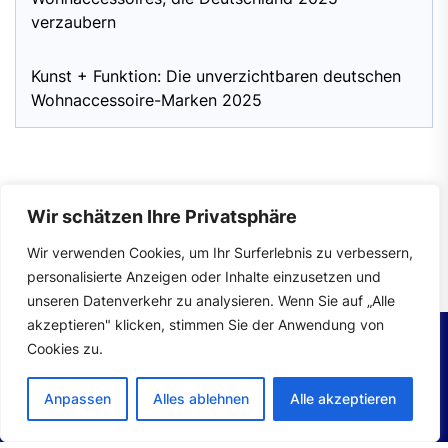
verzaubern
Kunst + Funktion: Die unverzichtbaren deutschen
Wohnaccessoire-Marken 2025
Wir schätzen Ihre Privatsphäre
Impressum
|
Datenschutzerklärung
Wir verwenden Cookies, um Ihr Surferlebnis zu verbessern,
personalisierte Anzeigen oder Inhalte einzusetzen und
unseren Datenverkehr zu analysieren. Wenn Sie auf „Alle
akzeptieren" klicken, stimmen Sie der Anwendung von
Cookies zu.
Copyright © 2026
wohntrends.
All rights reserved.
Anpassen
Alles ablehnen
Alle akzeptieren
Theme: Mahalo By
Themeinwp.
Powered by
WordPress.