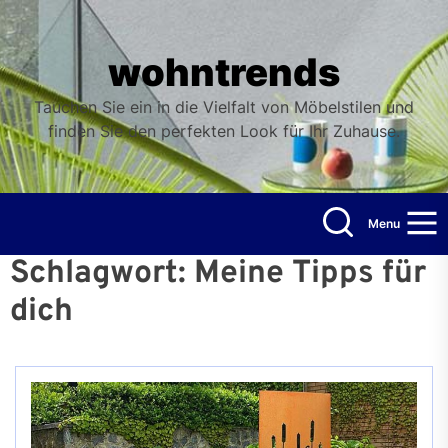
Skip
to
the
wohntrends
content
Tauchen Sie ein in die Vielfalt von Möbelstilen und
finden Sie den perfekten Look für Ihr Zuhause.
Menu
Schlagwort:
Meine Tipps für
dich