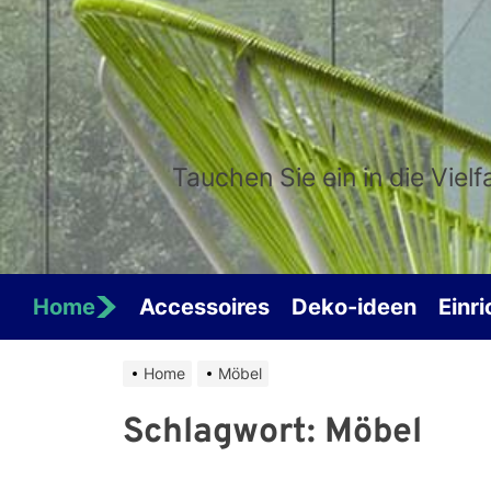
Skip
to
the
content
Tauchen Sie ein in die Viel
Home
Accessoires
Deko-ideen
Einr
Home
Möbel
Schlagwort:
Möbel