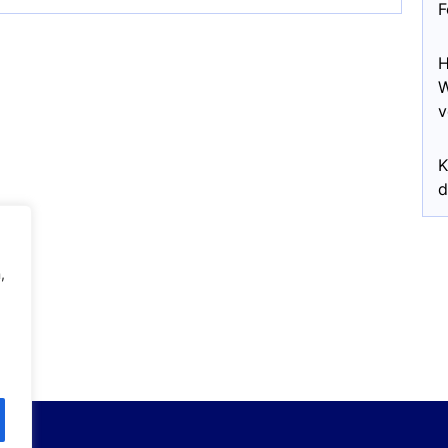
F
H
W
v
K
d
,