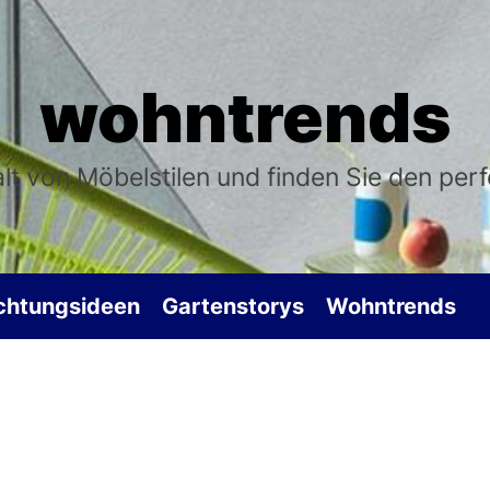
wohntrends
falt von Möbelstilen und finden Sie den per
ichtungsideen
Gartenstorys
Wohntrends