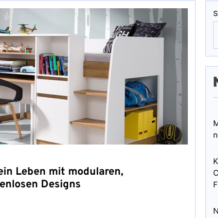
S
M
n
K
ein Leben mit modularen,
C
benlosen Designs
F
N