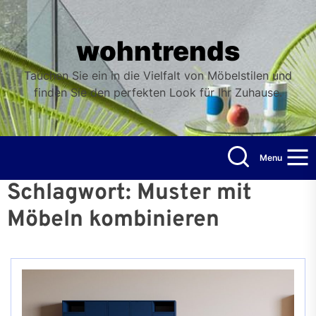
Skip
to
the
wohntrends
content
Tauchen Sie ein in die Vielfalt von Möbelstilen und
finden Sie den perfekten Look für Ihr Zuhause.
Menu
Schlagwort:
Muster mit
Möbeln kombinieren