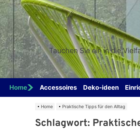
Skip
to
the
content
Tauchen Sie ein in die Viel
Home
Accessoires
Deko-ideen
Einr
Home
Praktische Tipps für den Alltag
Schlagwort:
Praktische