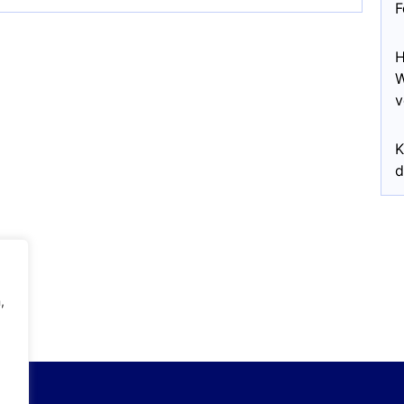
F
H
W
v
K
d
,