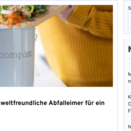
S
M
n
K
weltfreundliche Abfalleimer für ein
C
F
N