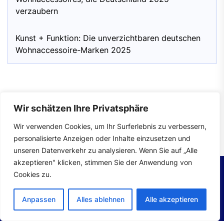
verzaubern
Kunst + Funktion: Die unverzichtbaren deutschen
Wohnaccessoire-Marken 2025
Wir schätzen Ihre Privatsphäre
Impressum
|
Datenschutzerklärung
Wir verwenden Cookies, um Ihr Surferlebnis zu verbessern,
personalisierte Anzeigen oder Inhalte einzusetzen und
unseren Datenverkehr zu analysieren. Wenn Sie auf „Alle
akzeptieren" klicken, stimmen Sie der Anwendung von
Cookies zu.
Copyright © 2026
wohntrends.
All rights reserved.
Anpassen
Alles ablehnen
Alle akzeptieren
Theme: Mahalo By
Themeinwp.
Powered by
WordPress.