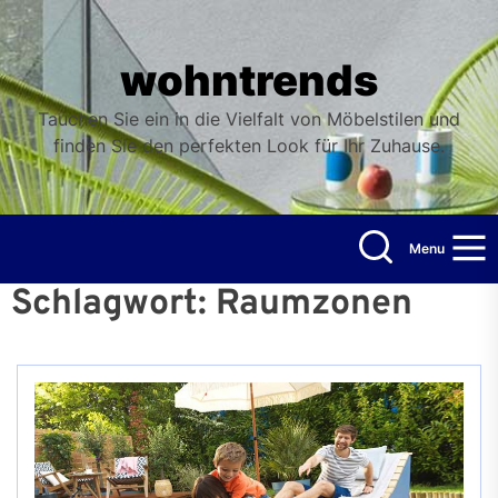
Skip
to
the
wohntrends
content
Tauchen Sie ein in die Vielfalt von Möbelstilen und
finden Sie den perfekten Look für Ihr Zuhause.
Menu
Schlagwort:
Raumzonen