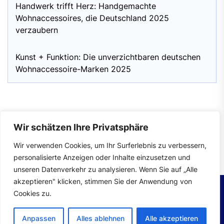
Handwerk trifft Herz: Handgemachte
Wohnaccessoires, die Deutschland 2025
verzaubern
Kunst + Funktion: Die unverzichtbaren deutschen
Wohnaccessoire-Marken 2025
Wir schätzen Ihre Privatsphäre
Impressum
|
Datenschutzerklärung
Wir verwenden Cookies, um Ihr Surferlebnis zu verbessern,
personalisierte Anzeigen oder Inhalte einzusetzen und
unseren Datenverkehr zu analysieren. Wenn Sie auf „Alle
akzeptieren" klicken, stimmen Sie der Anwendung von
Cookies zu.
Copyright © 2026
wohntrends.
All rights reserved.
Anpassen
Alles ablehnen
Alle akzeptieren
Theme: Mahalo By
Themeinwp.
Powered by
WordPress.