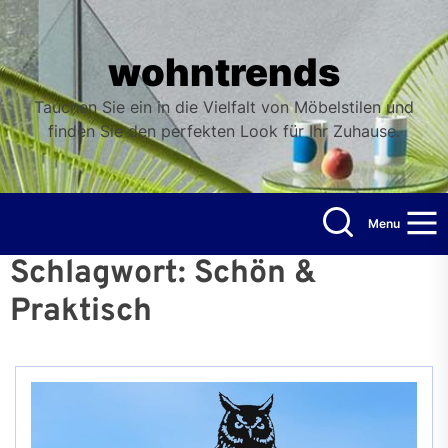
Skip
to
the
wohntrends
content
Tauchen Sie ein in die Vielfalt von Möbelstilen und
finden Sie den perfekten Look für Ihr Zuhause.
Menu
Schlagwort:
Schön &
Praktisch