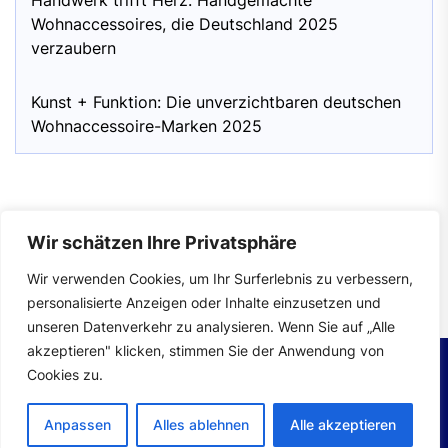
Handwerk trifft Herz: Handgemachte
Wohnaccessoires, die Deutschland 2025
verzaubern
Kunst + Funktion: Die unverzichtbaren deutschen
Wohnaccessoire-Marken 2025
Wir schätzen Ihre Privatsphäre
Impressum
|
Datenschutzerklärung
Wir verwenden Cookies, um Ihr Surferlebnis zu verbessern,
personalisierte Anzeigen oder Inhalte einzusetzen und
unseren Datenverkehr zu analysieren. Wenn Sie auf „Alle
akzeptieren" klicken, stimmen Sie der Anwendung von
Cookies zu.
Copyright © 2026
wohntrends.
All rights reserved.
Anpassen
Alles ablehnen
Alle akzeptieren
Theme: Mahalo By
Themeinwp.
Powered by
WordPress.