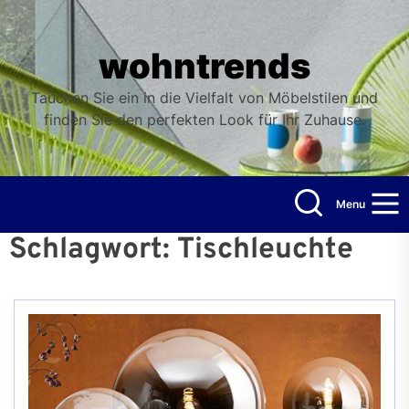
Skip
to
the
wohntrends
content
Tauchen Sie ein in die Vielfalt von Möbelstilen und
finden Sie den perfekten Look für Ihr Zuhause.
Menu
Schlagwort:
Tischleuchte