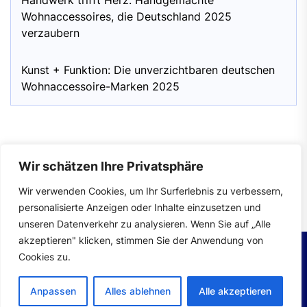
Handwerk trifft Herz: Handgemachte
Wohnaccessoires, die Deutschland 2025
verzaubern
Kunst + Funktion: Die unverzichtbaren deutschen
Wohnaccessoire-Marken 2025
Wir schätzen Ihre Privatsphäre
Impressum
|
Datenschutzerklärung
Wir verwenden Cookies, um Ihr Surferlebnis zu verbessern,
personalisierte Anzeigen oder Inhalte einzusetzen und
unseren Datenverkehr zu analysieren. Wenn Sie auf „Alle
akzeptieren" klicken, stimmen Sie der Anwendung von
Cookies zu.
Copyright © 2026
wohntrends.
All rights reserved.
Anpassen
Alles ablehnen
Alle akzeptieren
Theme: Mahalo By
Themeinwp.
Powered by
WordPress.