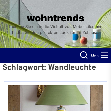
Skip
to
the
wohntrends
content
Tauchen Sie ein in die Vielfalt von Möbelstilen und
finden Sie den perfekten Look für Ihr Zuhause.
Menu
Schlagwort:
Wandleuchte