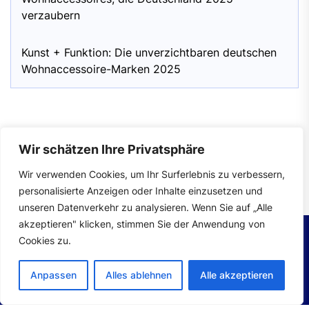
verzaubern
Kunst + Funktion: Die unverzichtbaren deutschen
Wohnaccessoire-Marken 2025
Wir schätzen Ihre Privatsphäre
Impressum
|
Datenschutzerklärung
Wir verwenden Cookies, um Ihr Surferlebnis zu verbessern,
personalisierte Anzeigen oder Inhalte einzusetzen und
unseren Datenverkehr zu analysieren. Wenn Sie auf „Alle
akzeptieren" klicken, stimmen Sie der Anwendung von
Cookies zu.
Copyright © 2026
wohntrends.
All rights reserved.
Anpassen
Alles ablehnen
Alle akzeptieren
Theme: Mahalo By
Themeinwp.
Powered by
WordPress.