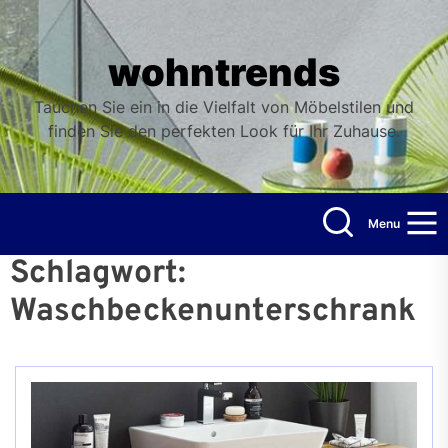
Skip
to
the
wohntrends
content
Tauchen Sie ein in die Vielfalt von Möbelstilen und
finden Sie den perfekten Look für Ihr Zuhause.
Menu
Schlagwort:
Waschbeckenunterschrank