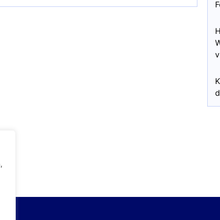
F
H
W
v
K
d
,