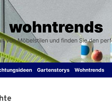
wohntrends
falt von Möbelstilen und finden Sie den per
ichtungsideen
Gartenstorys
Wohntrends
hte