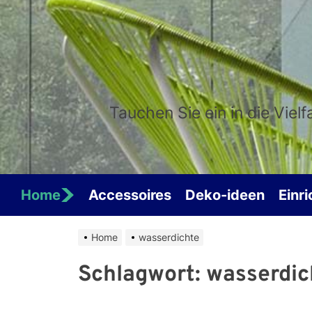
Skip
to
the
content
Tauchen Sie ein in die Viel
Home
Accessoires
Deko-ideen
Einr
Home
wasserdichte
Schlagwort:
wasserdic