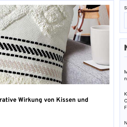
S
M
n
K
rative Wirkung von Kissen und
C
F
N