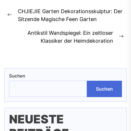
Beitragsnavigation
CHJIEJIE Garten Dekorationsskulptur: Der
Previous
Sitzende Magische Feen Garten
post:
Antikstil Wandspiegel: Ein zeitloser
Ne
Klassiker der Heimdekoration
pos
Suchen
Suchen
NEUESTE