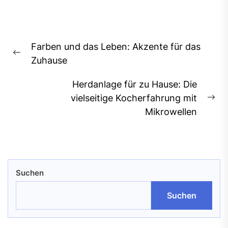
Beitragsnavigation
Farben und das Leben: Akzente für das
Previous
Zuhause
post:
Herdanlage für zu Hause: Die
vielseitige Kocherfahrung mit
Ne
Mikrowellen
pos
Suchen
Suchen