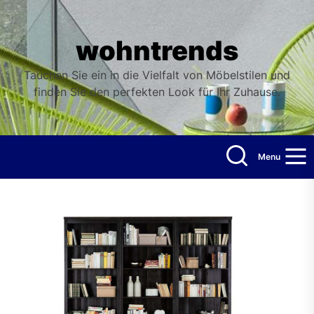
Skip
to
the
wohntrends
content
Tauchen Sie ein in die Vielfalt von Möbelstilen und
finden Sie den perfekten Look für Ihr Zuhause.
Menu