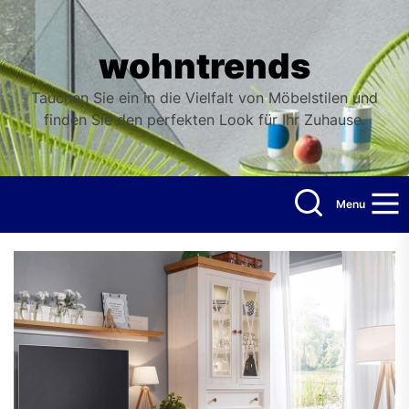
Skip
to
the
wohntrends
content
Tauchen Sie ein in die Vielfalt von Möbelstilen und
finden Sie den perfekten Look für Ihr Zuhause.
Menu