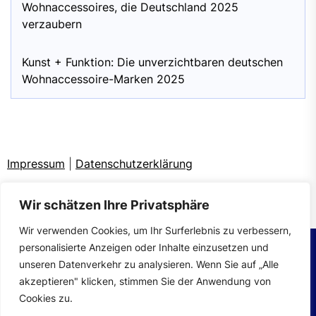
Wohnaccessoires, die Deutschland 2025
verzaubern
Kunst + Funktion: Die unverzichtbaren deutschen
Wohnaccessoire-Marken 2025
Impressum
|
Datenschutzerklärung
Wir schätzen Ihre Privatsphäre
Wir verwenden Cookies, um Ihr Surferlebnis zu verbessern,
personalisierte Anzeigen oder Inhalte einzusetzen und
unseren Datenverkehr zu analysieren. Wenn Sie auf „Alle
Copyright © 2026
wohntrends.
All rights reserved.
akzeptieren" klicken, stimmen Sie der Anwendung von
Theme: Mahalo By
Themeinwp.
Powered by
WordPress.
Cookies zu.