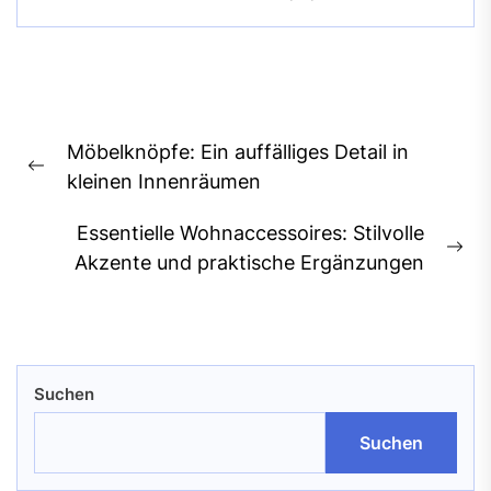
Beitragsnavigation
Möbelknöpfe: Ein auffälliges Detail in
Previous
kleinen Innenräumen
post:
Essentielle Wohnaccessoires: Stilvolle
Ne
Akzente und praktische Ergänzungen
pos
Suchen
Suchen