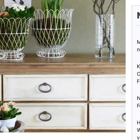
M
n
K
C
F
N
F
H
W
v