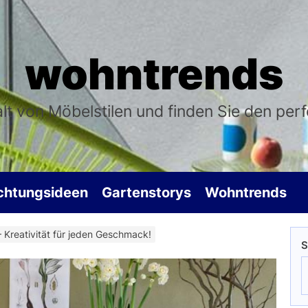
wohntrends
falt von Möbelstilen und finden Sie den per
ichtungsideen
Gartenstorys
Wohntrends
– Kreativität für jeden Geschmack!
S