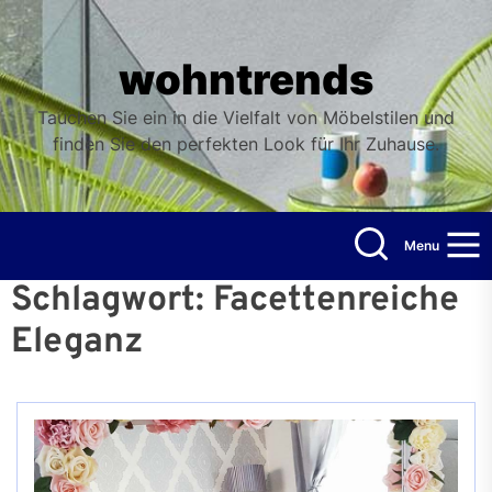
Skip
to
the
wohntrends
content
Tauchen Sie ein in die Vielfalt von Möbelstilen und
finden Sie den perfekten Look für Ihr Zuhause.
Menu
Schlagwort:
Facettenreiche
Eleganz