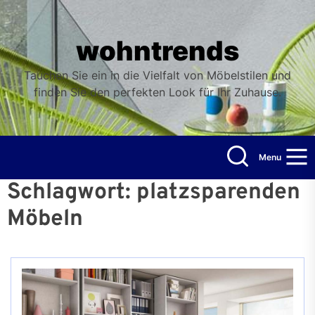
Skip
to
the
wohntrends
content
Tauchen Sie ein in die Vielfalt von Möbelstilen und
finden Sie den perfekten Look für Ihr Zuhause.
Menu
Schlagwort:
platzsparenden
Möbeln