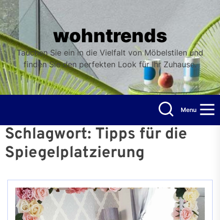
Skip
to
the
wohntrends
content
Tauchen Sie ein in die Vielfalt von Möbelstilen und
finden Sie den perfekten Look für Ihr Zuhause.
Menu
Schlagwort:
Tipps für die
Spiegelplatzierung